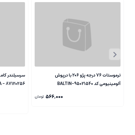
ترموستات 76 درجه پژو 206 با درپوش
آلومینیومی کد 95021540-BALTIN
87120256 - ELDORA
566,000
تومان