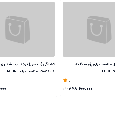
سرسیلندر کامل مناسب برای پژو 2000 کد
فشنگی (سنسور) درجه آب مشکی زی
95054014 مناسب پراید-BALTIN
5
000
48,400,000
تومان