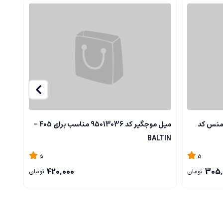
منس کد
میل موجگیر کد 95013036 مناسب برای 405 -
405 -BALTIN
BALTIN
5
5
420,000
305,
تومان
تومان