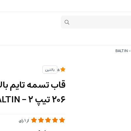
بالتین
5
206 تیپ 2 - BALTIN
از
1
رای