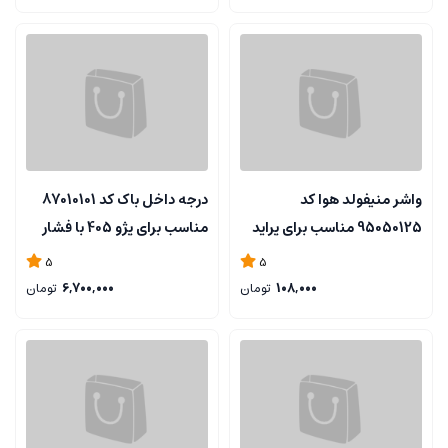
واشر منیفولد هوا کد
درجه داخل باک کد 87010101
95050125 مناسب برای پراید
مناسب برای پژو 405 با فشار
یورو 4 - BALTIN
شکن - ELDORA
5
5
108,000
تومان
6,700,000
تومان