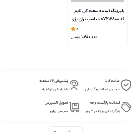
بلبرینگ تسمه سفت کن تایم
کد 87212800 مناسب برای پژو
پارس ELX و زانتیا 1800 -
5
ELDORA
1,650,000
تومان
اصالت کالا
پشتیبانی 24 ساعته
تضمین اصالت و گارانتی
شنبه تا چهارشنبه
ضمانت بازگشت وجه
تحویل اکسپرس
بازگرداندن وجه در ۷ روز
سراسر ایران