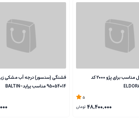
سرسیلندر کامل مناسب برای پژو 2000 کد
فشنگی (سنسور) درجه آب مشکی زی
95054014 مناسب پراید-BALTIN
5
000
48,400,000
تومان