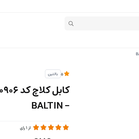
بالتین
5
- BALTIN
از
1
رای