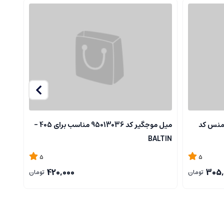
منس کد
میل موجگیر کد 95013036 مناسب برای 405 -
405 -BALTIN
BALTIN
5
5
420,000
305,
تومان
تومان