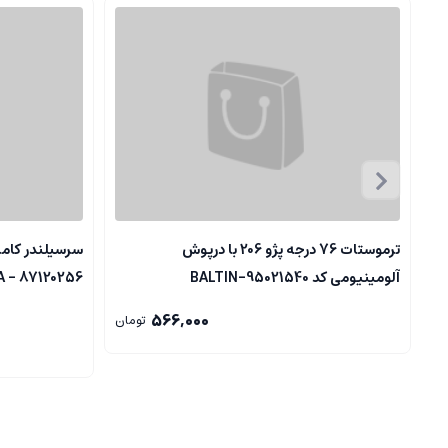
ترموستات 76 درجه پژو 206 با درپوش
آلومینیومی کد 95021540-BALTIN
87120256 - ELDORA
566,000
تومان