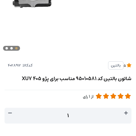
کدکالا:
بالتین
5
شاتون بالتین کد 95010581 مناسب برای پژو 405 XU7
از
1
رای