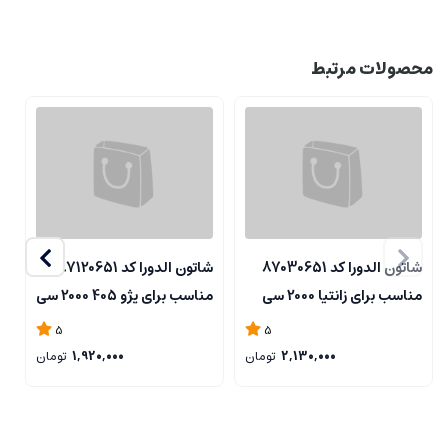
محصولات مرتبط
شاتون الدورا کد 87030651
شاتون الدورا کد 87120651
مناسب برای زانتیا 2000 سی
مناسب برای پژو 405 2000 سی
سی
سی
5
5
من
2,130,000
تومان
1,920,000
تومان