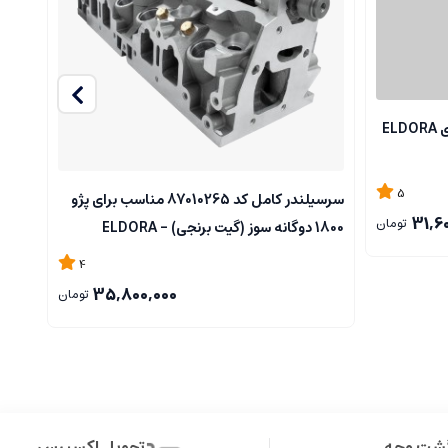
سرسیلندر کد 87040252 مناسب برای ELDORA
5
سرسیلندر کامل کد 87010265 مناسب برای پژو
31,6
تومان
1800 دوگانه سوز (گیت برنجی) - ELDORA
برای پ
4
35,800,000
تومان
گشت وجه
تحویل اکسپرس