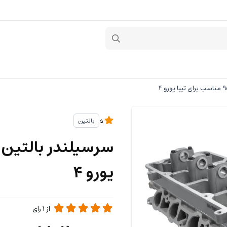
بالتین
5
یورو 4
از
1
رای