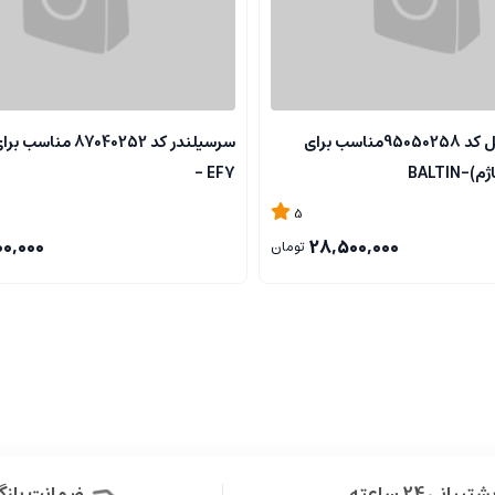
سرسیلندر کامل کد 95050258مناسب برای
BALTIN
- EF7
5
00,000
28,500,000
تومان
شتیبانی 24 ساعته
ضمانت باز