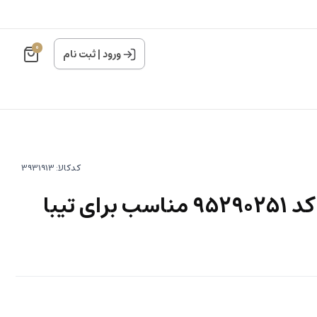
0
ورود
|
ثبت نام
کدکالا:
سرسیلندر بالتین کد 95290251 مناسب برای تیبا