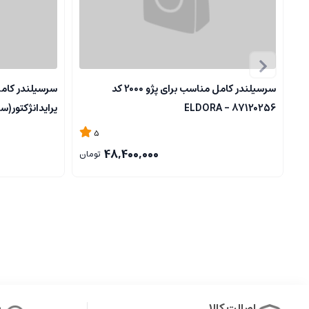
سرسیلندر کامل مناسب برای پژو 2000 کد
87120256 - ELDORA
پرایدانژکتور(ساژم)-
5
48,400,000
تومان
اصالت کالا
پ