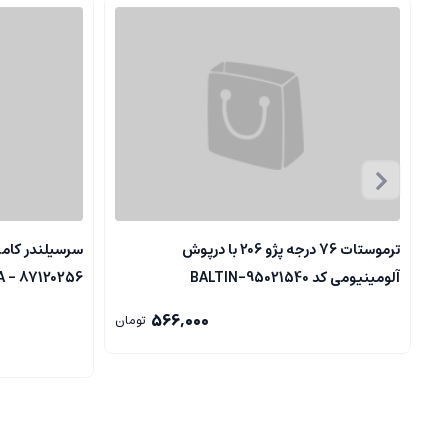
ترموستات 76 درجه پژو 206 با درپوش
آلومینیومی کد 95021540-BALTIN
87120256 - ELDORA
566,000
تومان