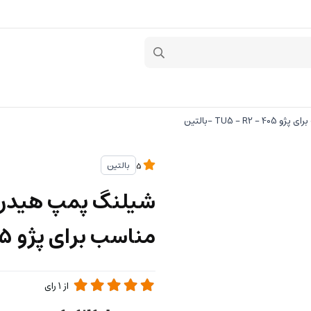
بالتین
5
مناسب برای پژو 405 - TU5 - R2 -بالتین
از
1
رای