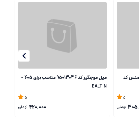
منس کد
میل موجگیر کد 95013036 مناسب برای 405 -
405 -BALTIN
BALTIN
5
5
420,000
305,
تومان
تومان