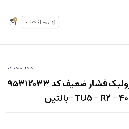
0
ورود
|
ثبت نام
کدکالا:
شیلنگ پمپ هیدرولیک فشار ضعیف کد 95312033