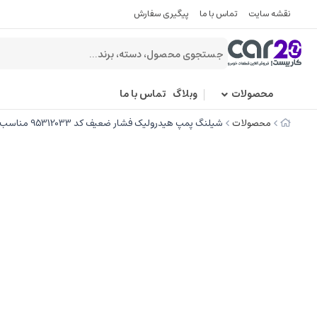
نقشه سایت
تماس با ما
پیگیری سفارش
محصولات
وبلاگ
تماس با ما
محصولات
شیلنگ پمپ هیدرولیک فشار ضعیف کد 95312033 مناسب برای پژو 405 - TU5 - R2 -بالتین