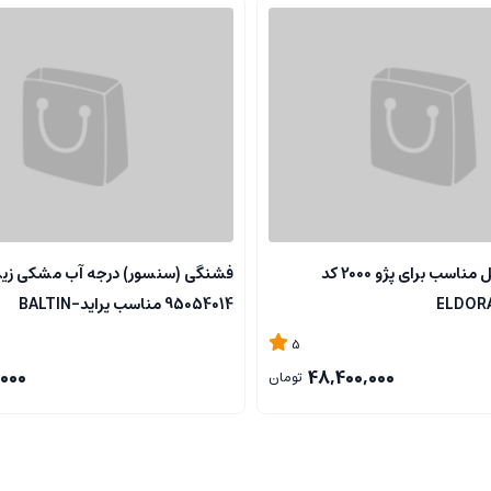
سرسیلندر کامل مناسب برای پژو 2000 کد
فشنگی (سنسور) درجه آب مشکی زی
95054014 مناسب پراید-BALTIN
5
000
48,400,000
تومان