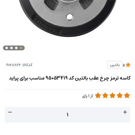
کدکالا:
بالتین
5
کاسه ترمز چرخ عقب بالتین کد 95053419 مناسب برای پراید
از
1
رای