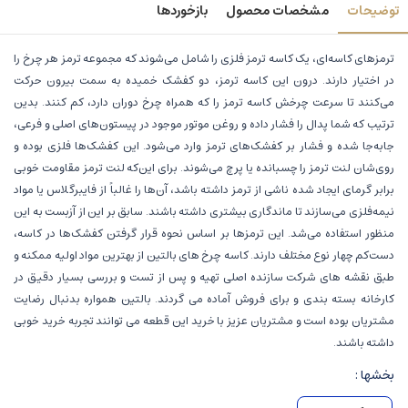
توضیحات
مشخصات محصول
بازخوردها
ترمزهای کاسه‌ای، یک کاسه ترمز فلزی را شامل می‌شوند که مجموعه ترمز هر چرخ را
در اختیار دارند. درون این کاسه ترمز، دو کفشک خمیده به سمت بیرون حرکت
می‌کنند تا سرعت چرخش کاسه ترمز را که همراه چرخ دوران دارد، کم کنند. بدین
ترتیب که شما پدال را فشار داده و روغن موتور موجود در پیستون‌های اصلی و فرعی،
جابه‌جا شده و فشار بر کفشک‌های ترمز وارد می‌شود. این کفشک‌ها فلزی بوده و
روی‌شان لنت ترمز را چسبانده یا پرچ می‌شوند. برای این‌که لنت ترمز مقاومت خوبی
برابر گرمای ایجاد شده ناشی از ترمز داشته باشد، آن‌ها را غالباً از فایبرگلاس یا مواد
نیمه‌فلزی می‌سازند تا ماندگاری بیشتری داشته باشند. سابق بر این از آزبست به این
منظور استفاده می‌شد. این ترمزها بر اساس نحوه قرار گرفتن کفشک‌ها در کاسه،
دست‌کم چهار نوع مختلف دارند. کاسه چرخ های بالتین از بهترین مواد اولیه ممکنه و
طبق نقشه های شرکت سازنده اصلی تهیه و پس از تست و بررسی بسیار دقیق در
کارخانه بسته بندی و برای فروش آماده می گردند. بالتین همواره بدنبال رضایت
مشتریان بوده است و مشتریان عزیز با خرید این قطعه می توانند تجربه خرید خوبی
داشته باشند.
بخشها :