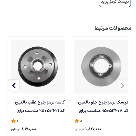
دیسک ترمز پراید
محصولات مرتبط
دیسک ترمز چرخ جلو بالتین
کاسه ترمز چرخ عقب بالتین
ک
کد 95053408 مناسب برای
کد 95053421 مناسب برای
پراید بسته دو عددی
پراید ABS
پ
4
5
1,840,000
تومان
1,170,000
تومان