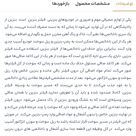
توضیحات
مشخصات محصول
بازخوردها
یکی از لوازم مصرفی مهم و ضروری در خودروهای بنزینی فیلتر بنزین است. بنزین از
پالایشگاهی که در آن تولید می‌شود تا زمانی که به دست مصرف کننده می‌رسد، به آن
یک سری ناخالصی‌‌ها نظیر آب، خاک و زنگ آهن مخزن حمل و نگهداری اضافه می‌شود.
هر یک از این ناخالصی‌ها ممکن است به پمپ بنزین و ریل سوخت خودرو آسیب جدی
وارد کنند. بنابراین برای حذف این ناخالصی‌ها از فیلتر بنزین استفاده می‌کنند.فیلتر
بنزین دارای یک سری لایه کاغذی است که سوخت از هر یک از این کاغذ صافی‌ها عبور
می‌کند. هر کاغذ صافی مسئول حذف یک ماده است و زمانی که سوخت از کل فیلترها
عبور می‌کند تمام مواد اضافی آن درون فیلتر باقی مانده و بنزین خالص وارد ریل
سوخت و سوزن انژکتور می‌شود. بعد از مدت مشخصی فیلترها مقادیر زیادی ناخالصی
را به خود جذب می‌کنند تا به حدی می‌رسند که مسیر سوخت به وسیله فیلتر
بنزین کاملا مسدود شده و باید آن را تعویض نمایید.فیلتر بنزین یا همان صافی
بنزین وسیله‌ای است که به شلنگ ورودی بنزین از باک متصل می‌شود. درون فیلتر
سوخت تعدادی کاغذ صافی و شبکه وجود دارد که سوخت را چند مرحله فیلتر می‌کند و
در نهایت بنزین خالص را بدون آشغال و مواد اضافی وارد پمپ بنزین می‌کند. در صورتی
که این فیلتر در مسیر سوخت قرار نداشته باشد به ریل سوخت و سوزن انژکتور آسیب
وارد می‌کند. در کل وظیفه این قطعه جدا سازی آشغال و ناخالصی های درون بنزین