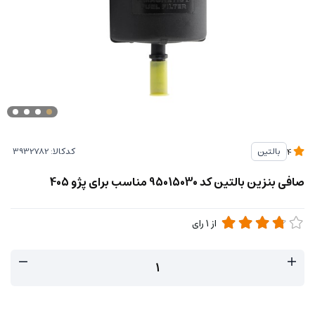
کدکالا:
بالتین
4
صافی بنزین بالتین کد 95015030 مناسب برای پژو 405
از
1
رای