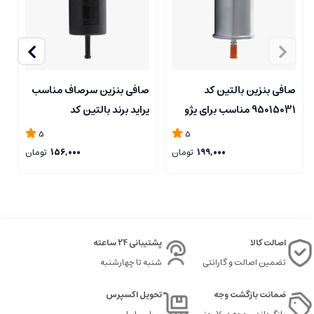
صافی بنزین بالتین کد
صافی بنزین سرصاف مناسب
ص
95015031 مناسب برای پژو
پراید برند بالتین کد
پ
2
95055031
405
5
5
199,000
تومان
156,000
تومان
اصالت کالا
پشتیبانی 24 ساعته
تضمین اصالت و گارانتی
شنبه تا چهارشنبه
ضمانت بازگشت وجه
تحویل اکسپرس