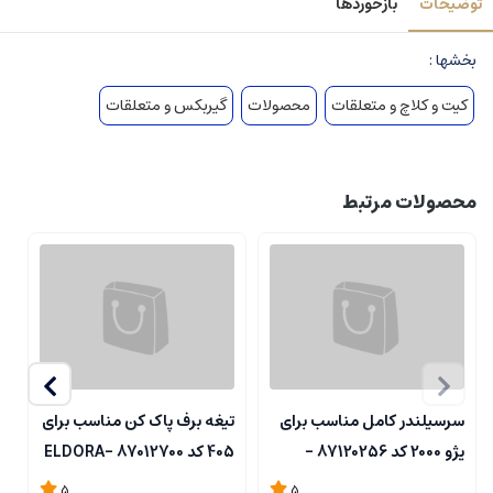
توضیحات
بازخوردها
بخشها :
کیت و کلاچ و متعلقات
محصولات
گیربکس و متعلقات
محصولات مرتبط
سرسیلندر کامل مناسب برای
تیغه برف پاک کن مناسب برای
ب
پژو 2000 کد 87120256 -
405 کد 87012700 -ELDORA
گ
A
ELDORA
5
5