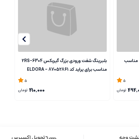
 مناسب
بلبرینگ شفت ورودی بزرگ گیربکس 6304-2RS
کاسه
مناسب برای پراید کد 87052861 - ELDORA
کد 87501455 -ELDORA
5
5
410,000
494,
تومان
تومان
گشت وجه
تحویل اکسپرس