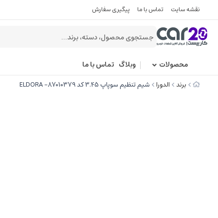
نقشه سایت
تماس با ما
پیگیری سفارش
محصولات
وبلاگ
تماس با ما
برند
الدورا
شیم تنظیم سوپاپ 3.45 کد 87010379- ELDORA