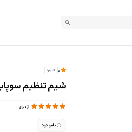
الدورا
5
شیم تنظیم سوپاپ 3.45 کد 87010379- ORA
از
1
رای
ناموجود