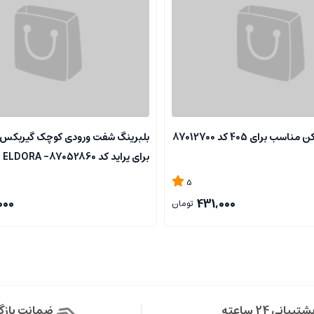
تیغه برف پاک کن مناسب برای 405 کد 87012700
بلبرینگ شفت ورودی کوچک گیربکس
برای پراید کد 87052860- ELDORA
5
000
431,000
تومان
شتیبانی 24 ساعته
ضمانت باز