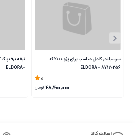
سرسیلندر کامل مناسب برای پژو 2000 کد
-ELDORA
87120256 - ELDORA
5
48,400,000
تومان
اصالت کالا
پ