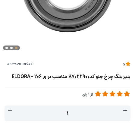
کدکالا:
5
بلبرینگ چرخ جلو کد87022900 مناسب برای 206 -ELDORA
از
1
رای