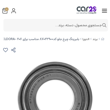
0
جستجوی محصول، دسته، برند...
بلبرینگ چرخ جلو کد87022900 مناسب برای 206 -ELDORA
برند
الدورا