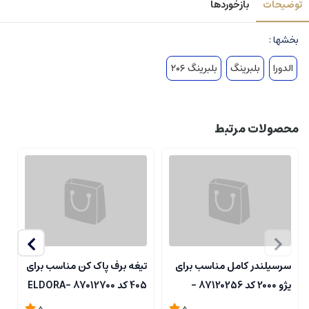
توضیحات
بازخوردها
بخشها :
الدورا
بلبرینگ
بلبرینگ ۲۰۶
محصولات مرتبط
سرسیلندر کامل مناسب برای
تیغه برف پاک کن مناسب برای
ب
پژو 2000 کد 87120256 -
405 کد 87012700 -ELDORA
گ
A
ELDORA