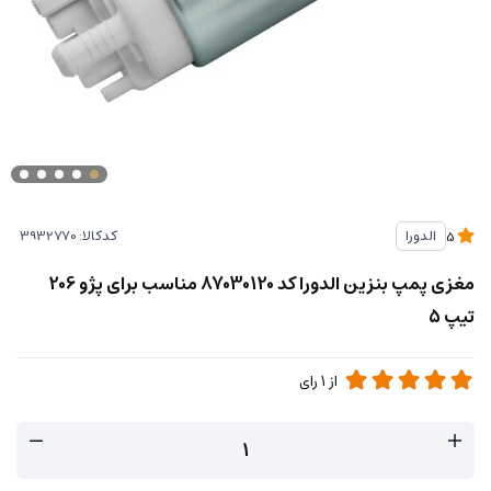
کدکالا:
الدورا
5
مغزی پمپ بنزین الدورا کد 87030120 مناسب برای پژو 206
تیپ 5
از
1
رای