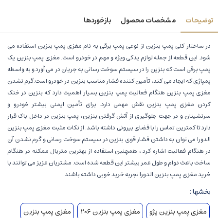
توضیحات
مشخصات محصول
بازخوردها
در ساختار کلی پمپ بنزین از نوعی پمپ برقی به نام مغزی پمپ بنزین استفاده می
شود. این قطعه از جمله لوازم یدکی ویژه و مهم در خودرو است. مغزی پمپ بنزین یک
پمپ برقی است که بنزین را در سیستم سوخت رسانی به جریان در می آورد و به واسطه
پمپاژی که ایجاد می کند، تأمین کننده فشار مناسب بنزین در خودرو است.گرم نشدن
مغزی پمپ بنزین هنگام فعالیت پمپ بنزین بسیار اهمیت دارد که بنزین در خنک
کردن مغزی پمپ بنزین نقش مهمی دارد. برای تأمین ایمنی بیشتر خودرو و
سرنشینان و در جهت جلوگیری از آتش گرفتن بنزین، پمپ بنزین در داخل باک قرار
دارد تا کمترین تماس را با فضای بیرونی داشته باشد. از نکات مثبت مغزی پمپ بنزین
الدورا می توان به داشتن فشار قوی بنزین در سیستم سوخت رسانی و گرم نشدن آن
در هنگام فعالیت اشاره کرد ، همچنین استفاده از بهترین متریال ممکنه در هنگام
ساخت باعث دوام و طول عمر بیشتر این قطعه شده است. مشتریان عزیز می توانند با
خرید مغزی پمپ بنزین الدورا تجربه خرید خوبی داشته باشند.
بخشها :
مغزی پمپ بنزین پژو
مغزی پمپ بنزین 206
مغزی پمپ بنزین