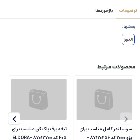
توضیحات
بازخوردها
بخشها :
الدورا
محصولات مرتبط
سرسیلندر کامل مناسب برای
تیغه برف پاک کن مناسب برای
ب
پژو 2000 کد 87120256 -
405 کد 87012700 -ELDORA
گ