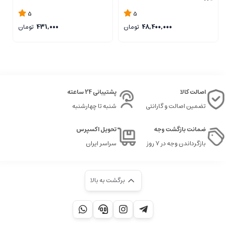
A
ELDORA
5
5
48,400,000
تومان
431,000
تومان
اصالت کالا
پشتیبانی 24 ساعته
تضمین اصالت و گارانتی
شنبه تا چهارشنبه
ضمانت بازگشت وجه
تحویل اکسپرس
بازگرداندن وجه در ۷ روز
سراسر ایران
برگشت به بالا