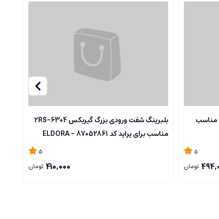
 مناسب
بلبرینگ شفت ورودی بزرگ گیربکس 6304-2RS
کاسه
مناسب برای پراید کد 87052861 - ELDORA
کد 87501455 -ELDORA
5
5
410,000
494,
تومان
تومان