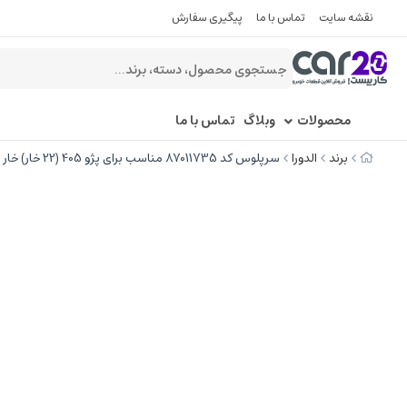
نقشه سایت
تماس با ما
پیگیری سفارش
محصولات
وبلاگ
تماس با ما
برند
الدورا
سرپلوس کد 87011735 مناسب برای پژو 405 (22 خار) خار وسط با ELDORA - ABS