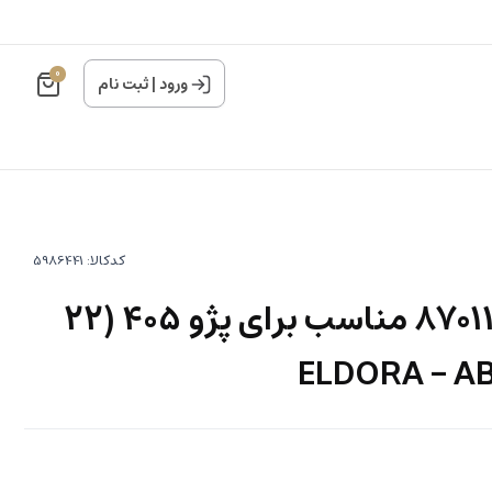
0
ورود
|
ثبت نام
کدکالا:
سرپلوس کد 87011735 مناسب برای پژو 405 (22