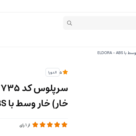
الدورا
5
خار) خار وسط با ELDORA - ABS
از
1
رای