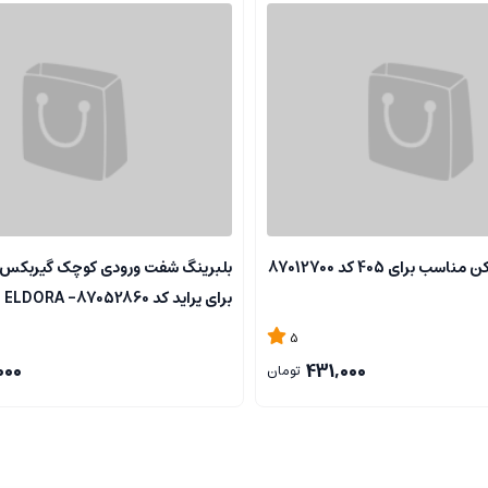
تیغه برف پاک کن مناسب برای 405 کد 87012700
بلبرینگ شفت ورودی کوچک گیربکس
برای پراید کد 87052860- ELDORA
5
000
431,000
تومان