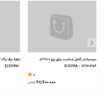
سرسیلندر کامل مناسب برای پژو 2000 کد
-ELDORA
87120256 - ELDORA
5
48,400,000
تومان