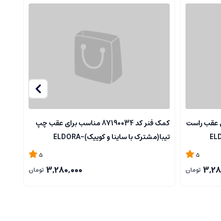
مناسب برای عقب راست
كمک فنر کد 87190034 مناسب برای عقب چپ
تیبا(مشترک با ساینا و كوییک)-ELDORA
پرایدELDORA - CNG
5
5
3,280,000
3,28
تومان
تومان