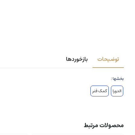
توضیحات
بازخوردها
بخشها :
الدورا
کمک فنر
محصولات مرتبط