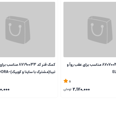
كمک فنرکد 87070035 مناسب برای عقب روآ و
كمک فنر کد 87190033 
تیبا(مشترک با ساینا و كوییک)-ELDORA
5
0,000
2,170,000
تومان