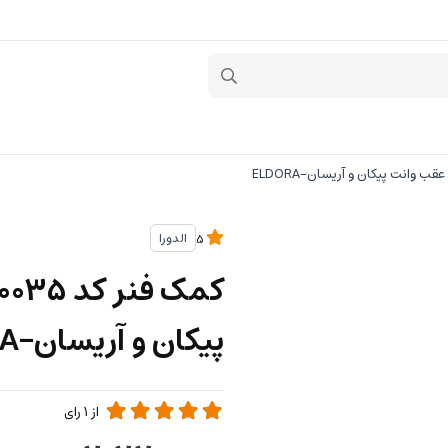
الدورا
5
پیکان و آریسان-ELDORA
از
1
رای