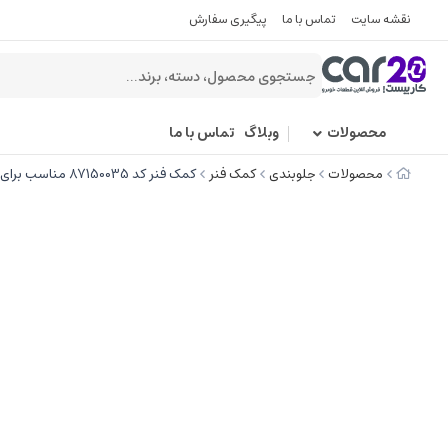
نقشه سایت
تماس با ما
پیگیری سفارش
محصولات
وبلاگ
تماس با ما
محصولات
جلوبندی
کمک فنر
كمک فنر کد 87150035 مناسب برای عقب وانت پیکان و آریسان-ELDORA