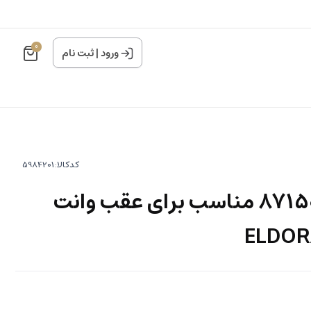
0
ورود
|
ثبت نام
کدکالا:
كمک فنر کد 87150035 مناسب برای عقب وانت