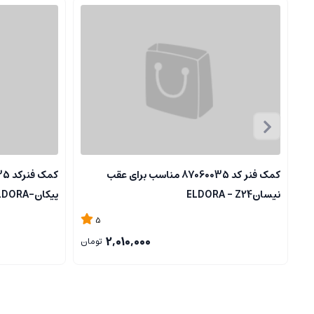
كمک فنر کد 87060035 مناسب برای عقب
نیسانELDORA - Z24
پیکان-ELDORA
5
2,010,000
تومان