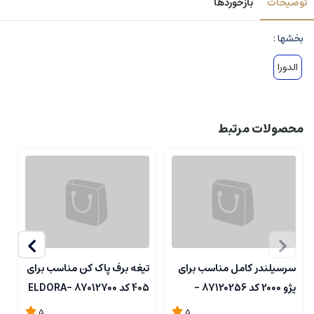
توضیحات
بازخوردها
بخشها :
الدورا
محصولات مرتبط
سرسیلندر کامل مناسب برای
تیغه برف پاک کن مناسب برای
ب
پژو 2000 کد 87120256 -
405 کد 87012700 -ELDORA
گ
A
ELDORA
5
5