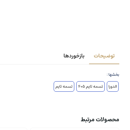
توضیحات
بازخوردها
بخشها :
الدورا
تسمه تایم 405
تسمه تایم
محصولات مرتبط