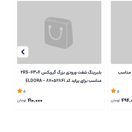
 مناسب
بلبرینگ شفت ورودی بزرگ گیربکس 6304-2RS
کاسه
مناسب برای پراید کد 87052861 - ELDORA
کد 87501455 -ELDORA
5
5
410,000
494,
تومان
تومان