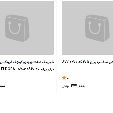
تیغه برف پاک کن مناسب برای 405 کد 87012700
بلبرینگ شفت ورودی کوچک گیربکس
برای پراید کد 87052860- ELDORA
5
000
431,000
تومان