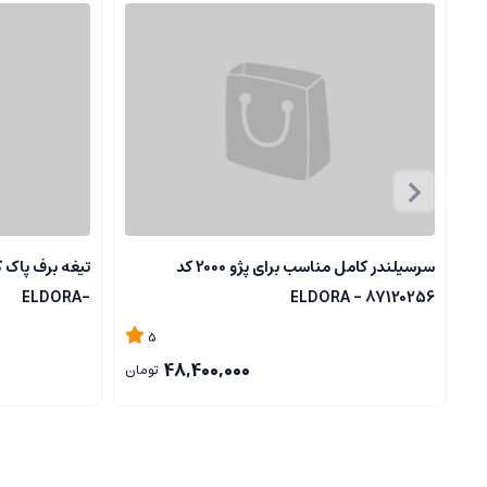
سرسیلندر کامل مناسب برای پژو 2000 کد
-ELDORA
87120256 - ELDORA
5
48,400,000
تومان