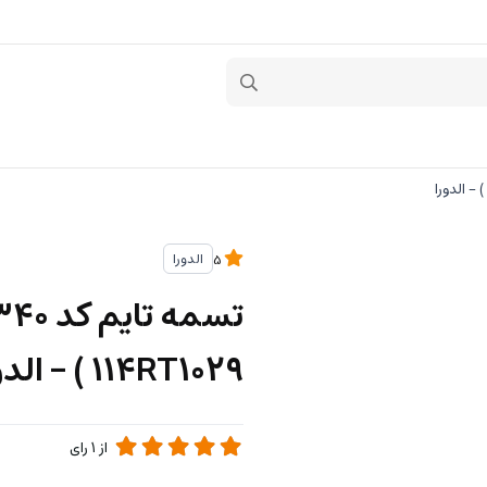
الدورا
5
114RT1029 ) - الدورا
از
1
رای