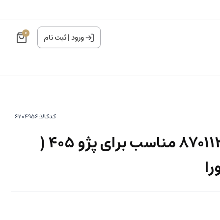
0
ورود
|
ثبت نام
کدکالا:
تسمه تایم کد 87011340 مناسب برای پژو 405 (