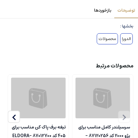
توضیحات
بازخوردها
بخشها :
الدورا
محصولات
محصولات مرتبط
سرسیلندر کامل مناسب برای
تیغه برف پاک کن مناسب برای
ب
پژو 2000 کد 87120256 -
405 کد 87012700 -ELDORA
گ