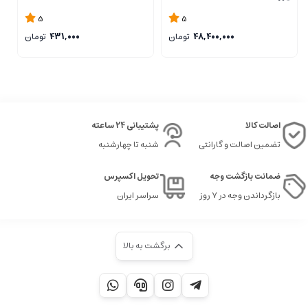
A
ELDORA
5
5
48,400,000
تومان
431,000
تومان
اصالت کالا
پشتیبانی 24 ساعته
تضمین اصالت و گارانتی
شنبه تا چهارشنبه
ضمانت بازگشت وجه
تحویل اکسپرس
بازگرداندن وجه در ۷ روز
سراسر ایران
برگشت به بالا