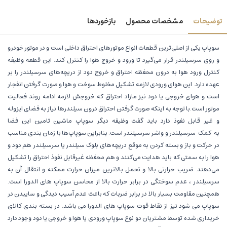
توضیحات
مشخصات محصول
بازخوردها
سوپاپ یکی از اصلی‌ترین قطعات انواع موتورهای احتراق داخلی است و در موتور خودرو
و روی سرسیلندر قرار می‌گیرد تا ورود و خروج هوا را کنترل ‌کند. این قطعه‌ وظیفه
کنترل ورود هوا به درون محفظه‌ احتراق و خروج دود از دریچه‌های سرسیلندر را بر
عهده دارد. این هوای ورودی لازمه‌ تشکیل مخلوط سوخت و هوا و صورت گرفتن انفجار
است و هوای خروجی یا دود نیز مازاد احتراق که خروجش لازمه‌ ادامه‌ روند فعالیت
موتور است.با توجه به اینکه صورت گرفتن احتراق درون سیلندرها نیاز به فضای ایزوله
و غیر قابل نفوذ دارد باید گفت وظیفه‌ دیگر سوپاپ‌ ماشین تامین این فضا
به کمک سرسیلندر و واشر سرسیلندر است. بنابراین سوپاپ‌ها با زمان بندی مناسب
در حرکت و باز و بسته کردن به موقع دریچه‌های بلوک سیلندر یا سرسیلندر هم دود و
هوا را به سمتی که باید هدایت می‌کنند و هم محفظه‌ غیرقابل نفوذ احتراق را تشکیل
می‌دهند. ضریب حرارتی بالا و تحمل بالاترین میزان حرارت ممکنه و انتقال آن به
سرسیلندر ، عدم سوختگی در برابر حرارت بالا از محاسن سوپاپ های الدورا است.
همچنین مقاومت بسیار بالا در برابر ضربات که باعث عدم آسیب دیدگی و ساییدن در
سوپاپ می شود نیز از نقاط قوت سوپاپ های الدورا می باشد. در بسته بندی کالای
خریداری شده توسط مشتریان دو نوع سوپاپ ورودی یا هوا و خروجی یا دود وجود دارد