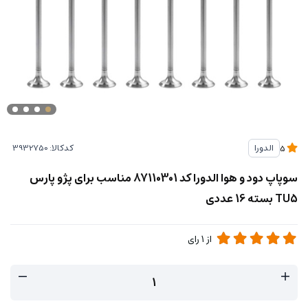
کدکالا:
الدورا
5
سوپاپ دود و هوا الدورا کد 87110301 مناسب برای پژو پارس
TU5 بسته 16 عددی
از
1
رای