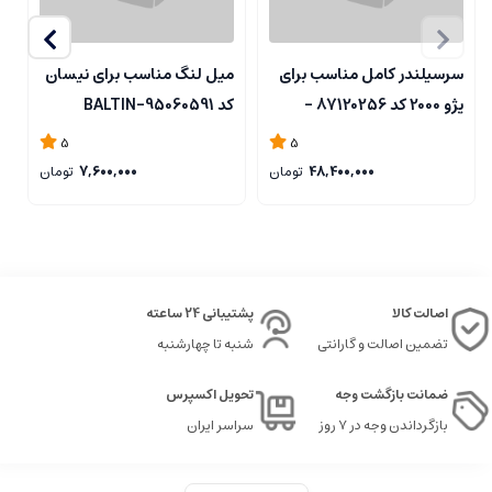
سرسیلندر کامل مناسب برای
میل لنگ مناسب برای نیسان
و
پژو 2000 کد 87120256 -
کد 95060591-BALTIN
N
ELDORA
5
5
48,400,000
تومان
7,600,000
تومان
اصالت کالا
پشتیبانی 24 ساعته
تضمین اصالت و گارانتی
شنبه تا چهارشنبه
ضمانت بازگشت وجه
تحویل اکسپرس
بازگرداندن وجه در ۷ روز
سراسر ایران