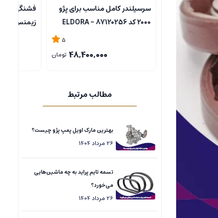
ناسب برای پژو
فشنگی (سنسور) درجه آب مشکی
زیمنس کد 95054014 مناسب
مناسب برای 405 - BALTIN
پراید-BALTIN
5
5
305,000
48,400,0
تومان
تومان
مطالب مرتبط
بهترین مارک اویل پمپ پژو چیست؟
26
مرداد
1404
تسمه تایم پراید به چه ماشین‌هایی
می‌خورد؟
26
مرداد
1404