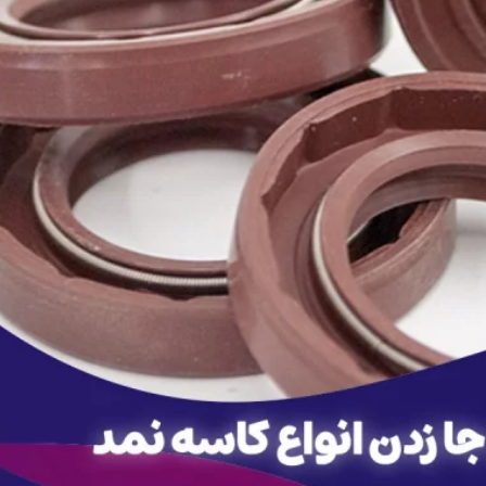
ترموستات 76 درجه پژو 206 با
سرسیلندر کامل م
درپوش آلومینیومی کد
2000 کد 87120256 - ELDORA
95021540-BALTIN
566,000
تومان
00