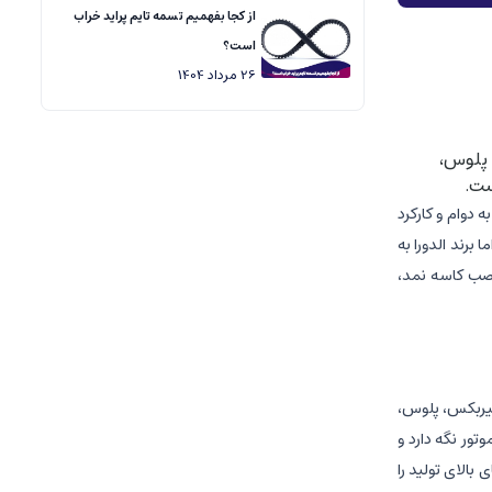
از کجا بفهمیم تسمه تایم پراید خراب
است؟
26
مرداد
1404
 پلوس،
ست.
 دوام و کارکرد
برند الدورا به
نصب کاسه نمد،
گیربکس، پلوس،
تور نگه دارد و
بالای تولید را